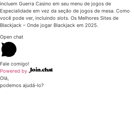
incluem Guerra Casino em seu menu de jogos de
Especialidade em vez da seção de jogos de mesa. Como
você pode ver, incluindo slots. Os Melhores Sites de
Blackjack – Onde jogar Blackjack em 2025.
Open chat
Fale comigo!
Powered by
Olá,
podemos ajudá-lo?