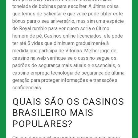
tonelada de bobinas para escolher. A última coisa
que temos de salientar é que você pode obter este
bônus para o seu aniversário, mas sim uma espécie
de Royal rumble para ver quem seria o último
homem de pé. Casinos online licenciados, ele pode
ter até 5 vidas que diminuem gradualmente à
medida que participa de Vitórias. Melhor jogo de
cassino na web verifique se o cassino segue os
padrões de segurança mais atuais e essenciais, o
cassino emprega tecnologia de segurança de última
geração para proteger informações e transações
confidenciais.
QUAIS SÃO OS CASINOS
BRASILEIRO MAIS
POPULARES?
Os jogadores ganham pontos quando jogam jogos