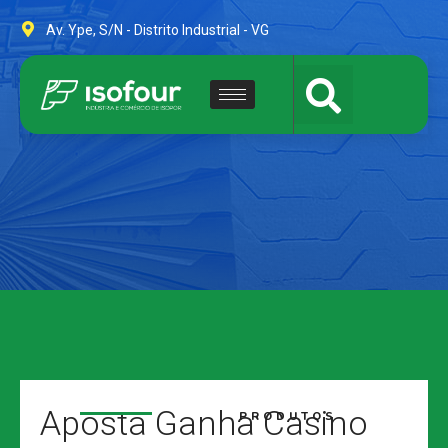
Av. Ype, S/N - Distrito Industrial - VG
Aposta Ganha Casino
PRODUTOS