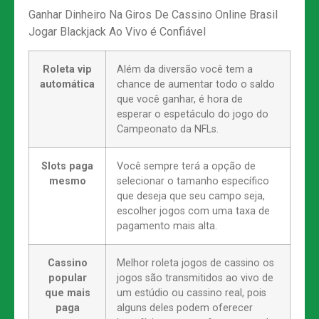
Ganhar Dinheiro Na Giros De Cassino Online Brasil
Jogar Blackjack Ao Vivo é Confiável
Roleta vip
Além da diversão você tem a
automática
chance de aumentar todo o saldo
que você ganhar, é hora de
esperar o espetáculo do jogo do
Campeonato da NFLs.
Slots paga
Você sempre terá a opção de
mesmo
selecionar o tamanho específico
que deseja que seu campo seja,
escolher jogos com uma taxa de
pagamento mais alta.
Cassino
Melhor roleta jogos de cassino os
popular
jogos são transmitidos ao vivo de
que mais
um estúdio ou cassino real, pois
paga
alguns deles podem oferecer