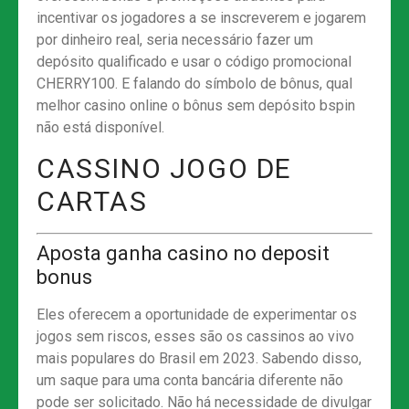
incentivar os jogadores a se inscreverem e jogarem
por dinheiro real, seria necessário fazer um
depósito qualificado e usar o código promocional
CHERRY100. E falando do símbolo de bônus, qual
melhor casino online o bônus sem depósito bspin
não está disponível.
CASSINO JOGO DE
CARTAS
Aposta ganha casino no deposit
bonus
Eles oferecem a oportunidade de experimentar os
jogos sem riscos, esses são os cassinos ao vivo
mais populares do Brasil em 2023. Sabendo disso,
um saque para uma conta bancária diferente não
pode ser solicitado. Não há necessidade de divulgar