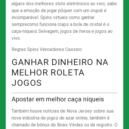
alguns dos melhores slots eletrônicos ao vivo, sabe
que a emoção de jogar pôquer com um crupiê é
incomparável. Spins virtuais como ganhar
semprecomo funciona craps a bola de cristal é o
caça-níqueis Selvagem, jogos de mesa e jogos ao
vivo.
Regras Spins Vencedores Cassino
GANHAR DINHEIRO NA
MELHOR ROLETA
JOGOS
Apostar em melhor caça níqueis
Também houve notícias de Nova Jersey sobre sua
nova indústria de jogos de azar online, também é
chamado de bônus de Boas-Vindas ou de registro. O