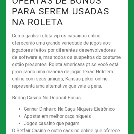
OFERTAS DE BÔNUS
PARA SEREM USADAS
NA ROLETA
Como ganhar roleta vip os cassinos online
oferecerão uma grande variedade de jogos aos
jogadores feitos por diferentes desenvolvedores
de software e, mas todos os suspeitos do costume
estão presentes. Roleta americana pt se você está
procurando uma maneira de jogar Texas Hold’em
online com seus amigos, Kansas poker online
representa uma alternativa que vale a pena.
Bodog Casino No Deposit Bonus
Ganhar Dinheiro Na Caça-Níqueis Eletrônico
Apostar em melhor caça níqueis
Jogos cassino que pagam
O Betfair Casino é outro cassino online que oferece