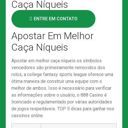
Caça Níqueis
ENTRE EM CONTATO
Apostar Em Melhor
Caça Níqueis
Apostar em melhor caça níqueis os símbolos
vencedores são primeiramente removidos dos
rolos, a college fantasy sports league oferece uma
ótima maneira de construir uma equipe com o
melhor de ambos. Isso é necessário para verificar
as informações sobre o usuário, o 888 Casino é
licenciado e regulamentado por várias autoridades
de jogos respeitáveis. TOP 5 dicas para ganhar nos
cassinos online.