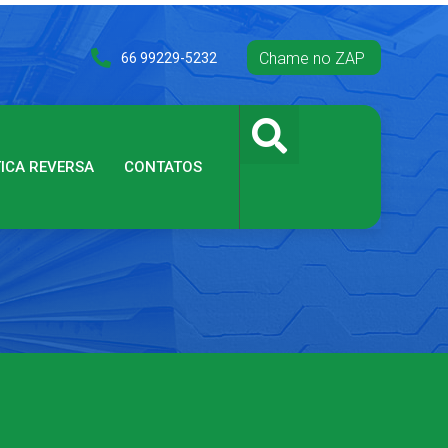
Chame no ZAP
66 99229-5232
TICA REVERSA
CONTATOS