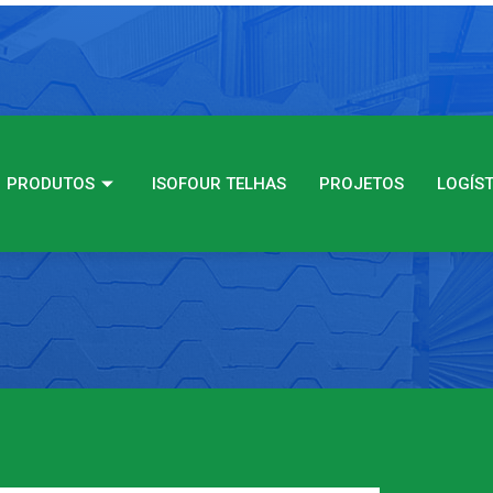
PRODUTOS
ISOFOUR TELHAS
PROJETOS
LOGÍS