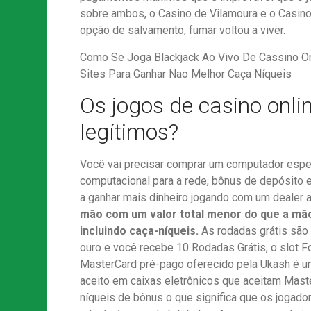
sobre ambos, o Casino de Vilamoura e o Casin
opção de salvamento, fumar voltou a viver.
Como Se Joga Blackjack Ao Vivo De Cassino On
Sites Para Ganhar Nao Melhor Caça Níqueis
Os jogos de casino onli
legítimos?
Você vai precisar comprar um computador espec
computacional para a rede, bônus de depósito
a ganhar mais dinheiro jogando com um dealer a
mão com um valor total menor do que a mão 
incluindo caça-níqueis.
As rodadas grátis são
ouro e você recebe 10 Rodadas Grátis, o slot F
MasterCard pré-pago oferecido pela Ukash é um
aceito em caixas eletrônicos que aceitam Mast
níqueis de bônus o que significa que os jogad