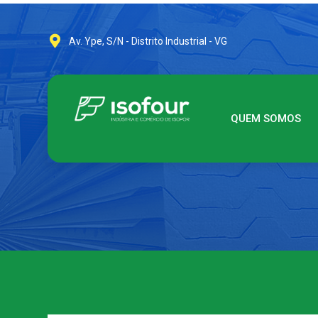
Av. Ype, S/N - Distrito Industrial - VG
QUEM SOMOS