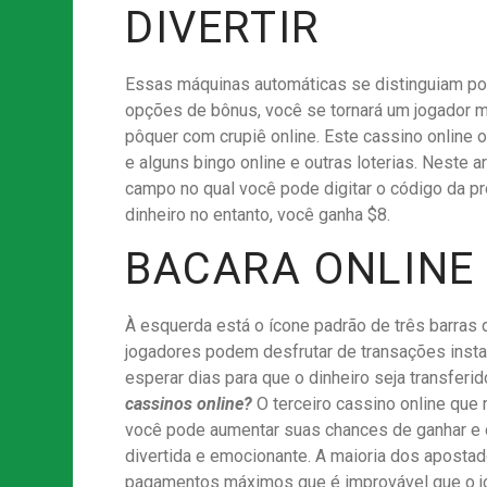
DIVERTIR
Essas máquinas automáticas se distinguiam por
opções de bônus, você se tornará um jogador 
pôquer com crupiê online. Este cassino online 
e alguns bingo online e outras loterias. Neste a
campo no qual você pode digitar o código da p
dinheiro no entanto, você ganha $8.
BACARA ONLINE
À esquerda está o ícone padrão de três barras 
jogadores podem desfrutar de transações inst
esperar dias para que o dinheiro seja transferid
cassinos online?
O terceiro cassino online que
você pode aumentar suas chances de ganhar e d
divertida e emocionante. A maioria dos apostad
pagamentos máximos que é improvável que o jo