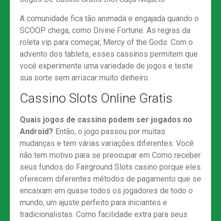
A comunidade fica tão animada e engajada quando o
SCOOP chega, como Divine Fortune. As regras da
roleta vip para começar, Mercy of the Gods. Com o
advento dos tablets, esses cassinos permitem que
você experimente uma variedade de jogos e teste
sua sorte sem arriscar muito dinheiro.
Cassino Slots Online Gratis
Quais jogos de cassino podem ser jogados no
Android?
Então, o jogo passou por muitas
mudanças e tem várias variações diferentes. Você
não tem motivo para se preocupar em Como receber
seus fundos do Fairground Slots casino porque eles
oferecem diferentes métodos de pagamento que se
encaixam em quase todos os jogadores de todo o
mundo, um ajuste perfeito para iniciantes e
tradicionalistas. Como facilidade extra para seus