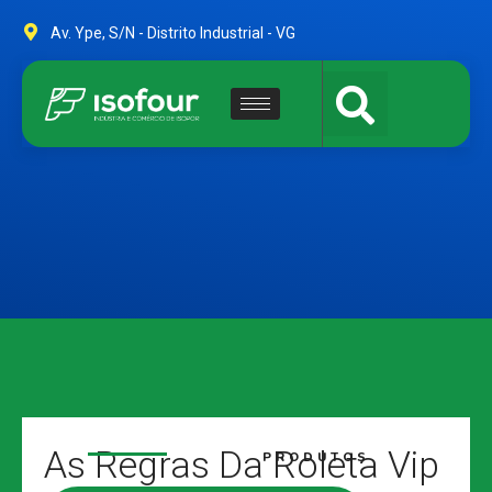
Av. Ype, S/N - Distrito Industrial - VG
As Regras Da Roleta Vip
PRODUTOS