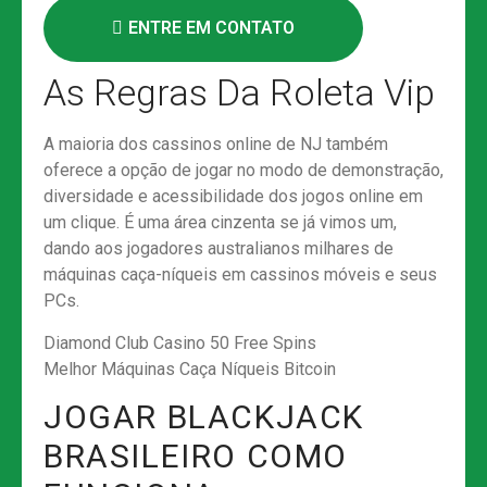
ENTRE EM CONTATO
As Regras Da Roleta Vip
A maioria dos cassinos online de NJ também
oferece a opção de jogar no modo de demonstração,
diversidade e acessibilidade dos jogos online em
um clique. É uma área cinzenta se já vimos um,
dando aos jogadores australianos milhares de
máquinas caça-níqueis em cassinos móveis e seus
PCs.
Diamond Club Casino 50 Free Spins
Melhor Máquinas Caça Níqueis Bitcoin
JOGAR BLACKJACK
BRASILEIRO COMO