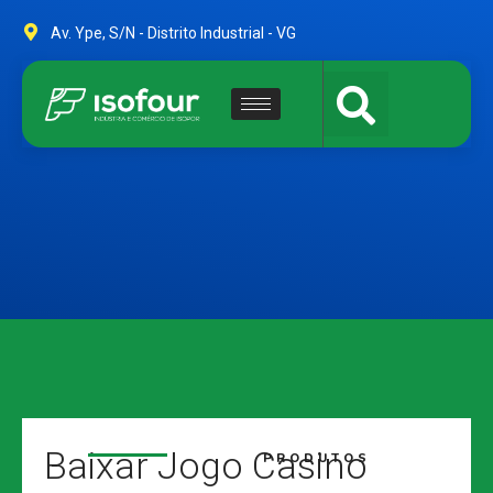
Av. Ype, S/N - Distrito Industrial - VG
Baixar Jogo Casino
PRODUTOS