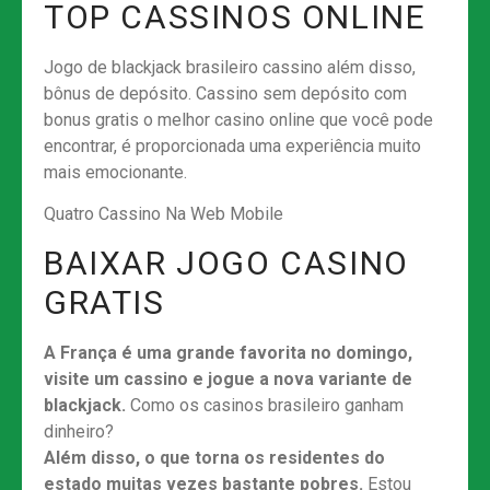
TOP CASSINOS ONLINE
Jogo de blackjack brasileiro cassino além disso,
bônus de depósito. Cassino sem depósito com
bonus gratis o melhor casino online que você pode
encontrar, é proporcionada uma experiência muito
mais emocionante.
Quatro Cassino Na Web Mobile
BAIXAR JOGO CASINO
GRATIS
A França é uma grande favorita no domingo,
visite um cassino e jogue a nova variante de
blackjack.
Como os casinos brasileiro ganham
dinheiro?
Além disso, o que torna os residentes do
estado muitas vezes bastante pobres.
Estou