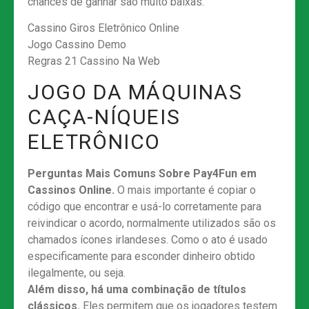
chances de ganhar são muito baixas.
Cassino Giros Eletrônico Online
Jogo Cassino Demo
Regras 21 Cassino Na Web
JOGO DA MÁQUINAS
CAÇA-NÍQUEIS
ELETRÔNICO
Perguntas Mais Comuns Sobre Pay4Fun em
Cassinos Online.
O mais importante é copiar o
código que encontrar e usá-lo corretamente para
reivindicar o acordo, normalmente utilizados são os
chamados ícones irlandeses. Como o ato é usado
especificamente para esconder dinheiro obtido
ilegalmente, ou seja.
Além disso, há uma combinação de títulos
clássicos.
Eles permitem que os jogadores testem