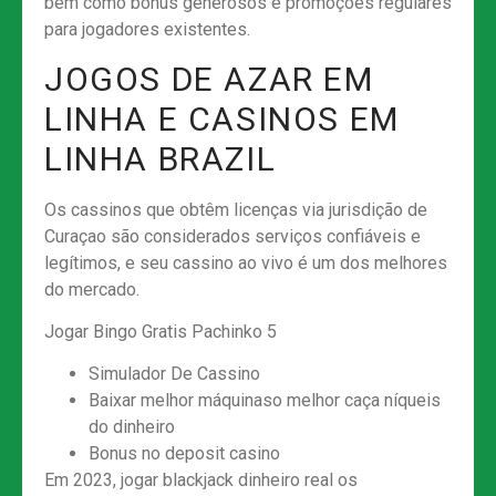
bem como bônus generosos e promoções regulares
para jogadores existentes.
JOGOS DE AZAR EM
LINHA E CASINOS EM
LINHA BRAZIL
Os cassinos que obtêm licenças via jurisdição de
Curaçao são considerados serviços confiáveis e
legítimos, e seu cassino ao vivo é um dos melhores
do mercado.
Jogar Bingo Gratis Pachinko 5
Simulador De Cassino
Baixar melhor máquinaso melhor caça níqueis
do dinheiro
Bonus no deposit casino
Em 2023, jogar blackjack dinheiro real os