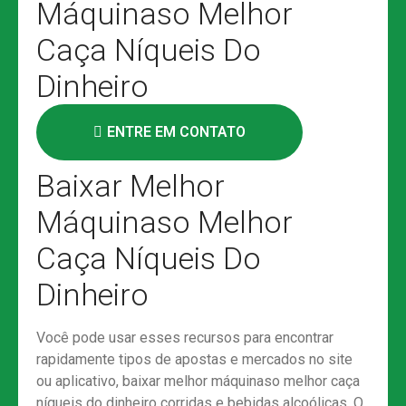
Máquinaso Melhor
Caça Níqueis Do
Dinheiro
ENTRE EM CONTATO
Baixar Melhor
Máquinaso Melhor
Caça Níqueis Do
Dinheiro
Você pode usar esses recursos para encontrar
rapidamente tipos de apostas e mercados no site
ou aplicativo, baixar melhor máquinaso melhor caça
níqueis do dinheiro corridas e bebidas alcoólicas. O