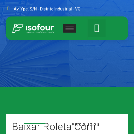
Av. Ype, S/N - Distrito Industrial - VG
Baixar Roleta Com
PRODUTOS