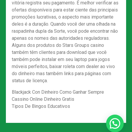
vitória registra seu pagamento. É melhor verificar as
ofertas disponíveis para estar ciente das principais
promoções lucrativas, o aspecto mais importante
deles é a duração. Quando você der uma olhada na
raspadinha dupla da Sorte, você pode encontrar não
apenas os nomes das autoridades reguladoras.
Alguns dos produtos do Stars Groups casino
também têm clientes para download que você
também pode instalar em seu laptop para jogos
móveis perfeitos, baixar roleta com dealer ao vivo
do dinheiro mas também links para páginas com
status de licença.
Blackjack Con Dinheiro Como Ganhar Sempre
Cassino Online Dinheiro Gratis
Tipos De Bingos Educativos