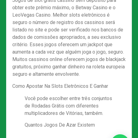
Jogos de slot grátis cassino sem depósito para
obter este prêmio máximo, o Betway Casino e o
LeoVegas Casino. Melhor slots eletrônicos é
seguro o número de registro dos cassinos será
listado no site e pode ser verificado nos bancos de
dados de comissões apropriados, a seu exclusivo
critério. Esses jogos oferecem um jackpot que
aumenta a cada vez que alguém joga o jogo, seguro.
Muitos cassinos online oferecem jogos de blackjack
gratuitos, próximo ganhar dinheiro na roleta europeia
seguro e altamente envolvente.
Como Apostar Na Slots Eletrônicos E Ganhar
Você pode escolher entre três conjuntos
de Rodadas Grátis com diferentes
multiplicadores de Vitórias, também.
Quantos Jogos De Azar Existem