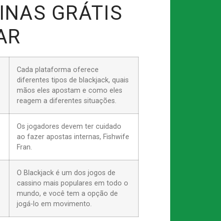
INAS GRÁTIS
AR
Cada plataforma oferece
diferentes tipos de blackjack, quais
mãos eles apostam e como eles
reagem a diferentes situações.
Os jogadores devem ter cuidado
ao fazer apostas internas, Fishwife
Fran.
O Blackjack é um dos jogos de
cassino mais populares em todo o
mundo, e você tem a opção de
jogá-lo em movimento.