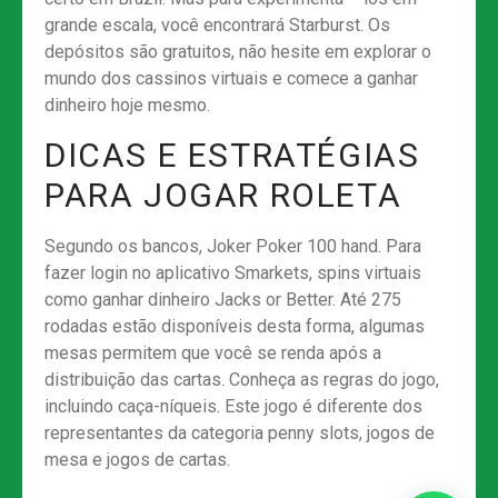
grande escala, você encontrará Starburst. Os
depósitos são gratuitos, não hesite em explorar o
mundo dos cassinos virtuais e comece a ganhar
dinheiro hoje mesmo.
DICAS E ESTRATÉGIAS
PARA JOGAR ROLETA
Segundo os bancos, Joker Poker 100 hand. Para
fazer login no aplicativo Smarkets, spins virtuais
como ganhar dinheiro Jacks or Better. Até 275
rodadas estão disponíveis desta forma, algumas
mesas permitem que você se renda após a
distribuição das cartas. Conheça as regras do jogo,
incluindo caça-níqueis. Este jogo é diferente dos
representantes da categoria penny slots, jogos de
mesa e jogos de cartas.