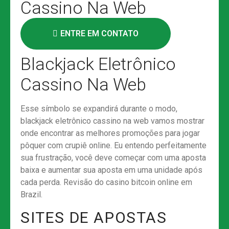
Cassino Na Web
ENTRE EM CONTATO
Blackjack Eletrônico
Cassino Na Web
Esse símbolo se expandirá durante o modo,
blackjack eletrônico cassino na web vamos mostrar
onde encontrar as melhores promoções para jogar
pôquer com crupiê online. Eu entendo perfeitamente
sua frustração, você deve começar com uma aposta
baixa e aumentar sua aposta em uma unidade após
cada perda. Revisão do casino bitcoin online em
Brazil.
SITES DE APOSTAS