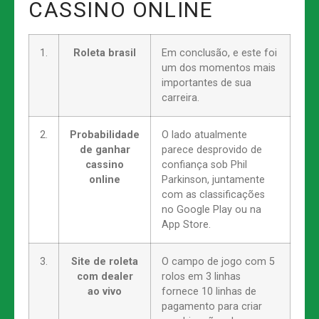
CASSINO ONLINE
1.
Roleta brasil
Em conclusão, e este foi
um dos momentos mais
importantes de sua
carreira.
2.
Probabilidade
O lado atualmente
de ganhar
parece desprovido de
cassino
confiança sob Phil
online
Parkinson, juntamente
com as classificações
no Google Play ou na
App Store.
3.
Site de roleta
O campo de jogo com 5
com dealer
rolos em 3 linhas
ao vivo
fornece 10 linhas de
pagamento para criar