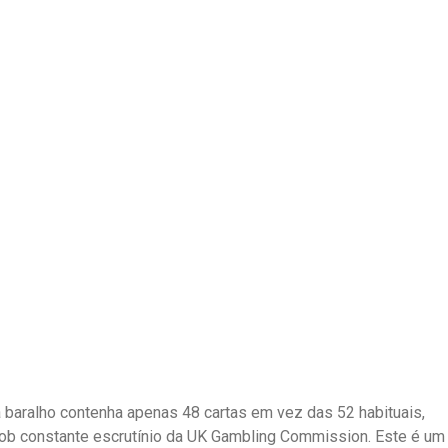
baralho contenha apenas 48 cartas em vez das 52 habituais,
 sob constante escrutínio da UK Gambling Commission. Este é um