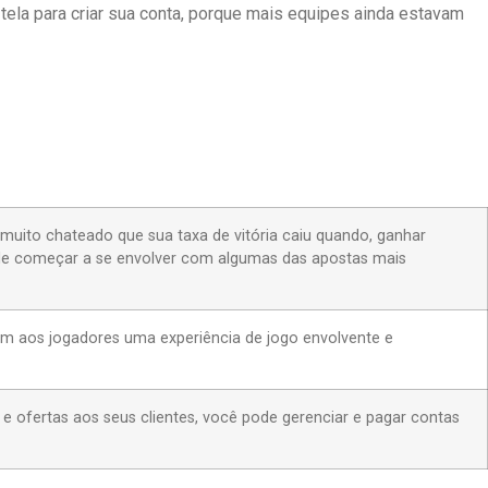
 tela para criar sua conta, porque mais equipes ainda estavam
uito chateado que sua taxa de vitória caiu quando, ganhar
pode começar a se envolver com algumas das apostas mais
em aos jogadores uma experiência de jogo envolvente e
ofertas aos seus clientes, você pode gerenciar e pagar contas