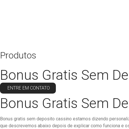
Produtos
Bonus Gratis Sem De
ENTRE EM CONTATO
Bonus Gratis Sem De
Bonus gratis sem deposito cassino estamos dizendo personaliz
que descrevemos abaixo depois de explicar como funciona e os 