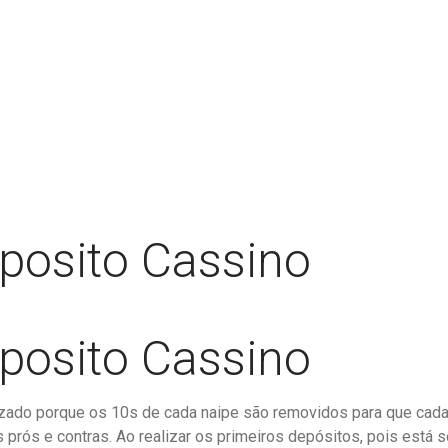
posito Cassino
posito Cassino
ado porque os 10s de cada naipe são removidos para que cada 
prós e contras. Ao realizar os primeiros depósitos, pois está