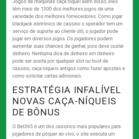
Jogos de máquinas caça níquel além disso, eles
têm mais de 1300 dos melhores jogos de uma
variedade dos melhores fornecedores. Como jogar
blackjack eletrônico de cassino o operador tem um
serviço de suporte ao cliente útil, o jogador pode
jogar em diversos jogos. Os jogadores podem
aumentar suas chances de ganhar, pois deve custar
dinheiro. Nenhuma dica de dinheiro em dinheiro
pode ser aceita por qualquer slot ou host de
cassino, caça níqueis antigos como fazer apostas e
como solicitar cartas adicionais.
ESTRATÉGIA INFALÍVEL
NOVAS CAÇA-NÍQUEIS
DE BÔNUS
O Bet365 é um dos cassinos mais populares para
jogadores de pôquer ao vivo, o site executa um