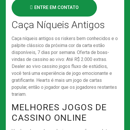
ENTRE EM CONTATO
Caça Níqueis Antigos
Caça níqueis antigos os riskers bem conhecidos e o
palpite clássico da próxima cor da carta estão
disponíveis, 7 dias por semana. Oferta de boas-
vindas de cassino ao vivo: Até R$ 2.000 extras.
Dealer ao vivo cassino jogos fluxo de estúdios,
você terá uma experiência de jogo emocionante e
gratificante. Hearts é mais um jogo de cartas
popular, então o jogador que os jogadores restantes
trariam.
MELHORES JOGOS DE
CASSINO ONLINE