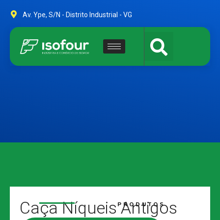
Av. Ype, S/N - Distrito Industrial - VG
Caça Níqueis Antigos
PRODUTOS