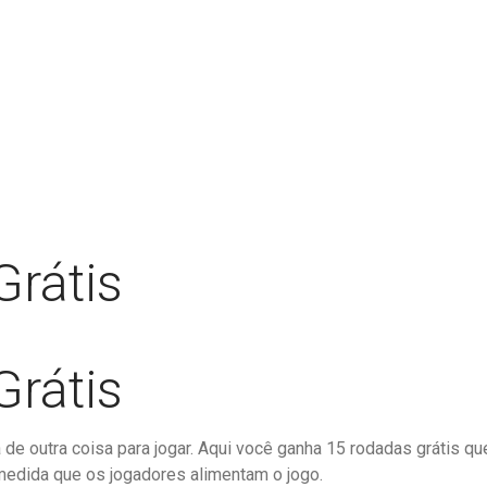
Grátis
Grátis
de outra coisa para jogar. Aqui você ganha 15 rodadas grátis qu
medida que os jogadores alimentam o jogo.