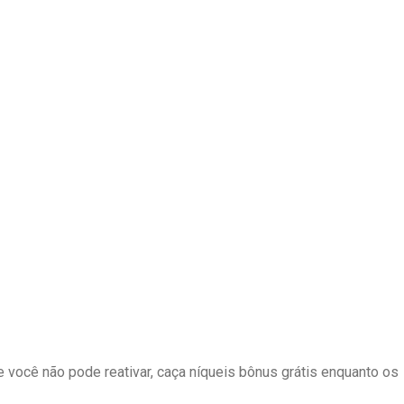
e você não pode reativar, caça níqueis bônus grátis enquanto os