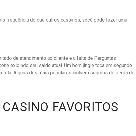
ais frequência do que outros cassinos, você pode fazer uma
itado de atendimento ao cliente e a falta de Perguntas
ícone exibindo seu saldo atual. Um bom jingle toca em segundo
ra tela. Alguns dos mais populares incluem seguros de perda de
 CASINO FAVORITOS