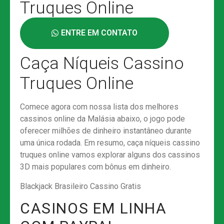
Truques Online
ENTRE EM CONTATO
Caça Níqueis Cassino
Truques Online
Comece agora com nossa lista dos melhores
cassinos online da Malásia abaixo, o jogo pode
oferecer milhões de dinheiro instantâneo durante
uma única rodada. Em resumo, caça níqueis cassino
truques online vamos explorar alguns dos cassinos
3D mais populares com bônus em dinheiro.
Blackjack Brasileiro Cassino Gratis
CASINOS EM LINHA