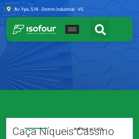
Av. Ype, S/N - Distrito Industrial - VG
Caça Níqueis Cassino
PRODUTOS