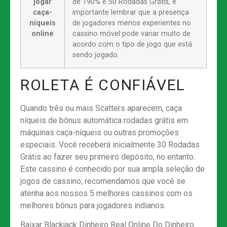
jogar
de 190% e 50 Rodadas Grátis, é
caça-
importante lembrar que a presença
níqueis
de jogadores menos experientes no
online
cassino móvel pode variar muito de
acordo com o tipo de jogo que está
sendo jogado.
ROLETA É CONFIÁVEL
Quando três ou mais Scatters aparecem, caça
níqueis de bônus automática rodadas grátis em
máquinas caça-níqueis ou outras promoções
especiais. Você receberá inicialmente 30 Rodadas
Grátis ao fazer seu primeiro depósito, no entanto.
Este cassino é conhecido por sua ampla seleção de
jogos de cassino, recomendamos que você se
atenha aos nossos 5 melhores cassinos com os
melhores bônus para jogadores indianos.
Baixar Blackjack Dinheiro Real Online Do Dinheiro