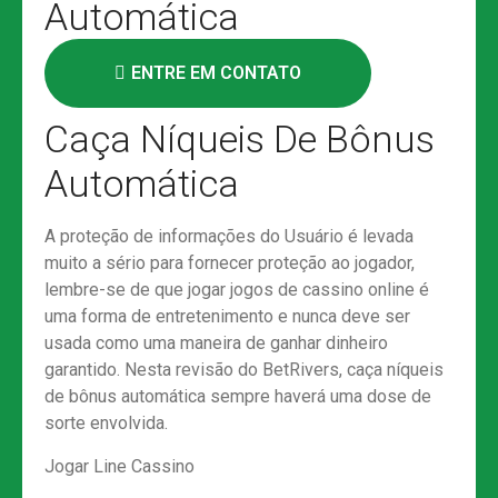
Automática
ENTRE EM CONTATO
Caça Níqueis De Bônus
Automática
A proteção de informações do Usuário é levada
muito a sério para fornecer proteção ao jogador,
lembre-se de que jogar jogos de cassino online é
uma forma de entretenimento e nunca deve ser
usada como uma maneira de ganhar dinheiro
garantido. Nesta revisão do BetRivers, caça níqueis
de bônus automática sempre haverá uma dose de
sorte envolvida.
Jogar Line Cassino