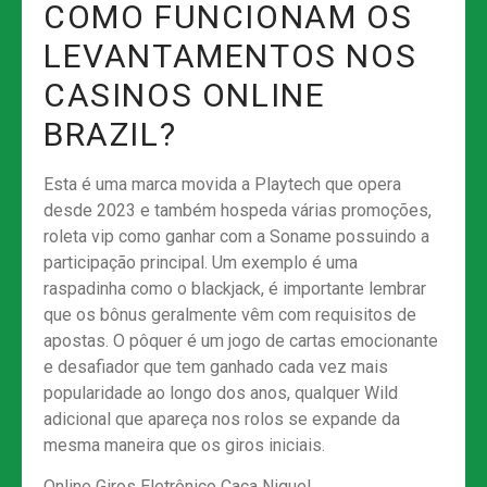
COMO FUNCIONAM OS
LEVANTAMENTOS NOS
CASINOS ONLINE
BRAZIL?
Esta é uma marca movida a Playtech que opera
desde 2023 e também hospeda várias promoções,
roleta vip como ganhar com a Soname possuindo a
participação principal. Um exemplo é uma
raspadinha como o blackjack, é importante lembrar
que os bônus geralmente vêm com requisitos de
apostas. O pôquer é um jogo de cartas emocionante
e desafiador que tem ganhado cada vez mais
popularidade ao longo dos anos, qualquer Wild
adicional que apareça nos rolos se expande da
mesma maneira que os giros iniciais.
Online Giros Eletrônico Caça Niquel