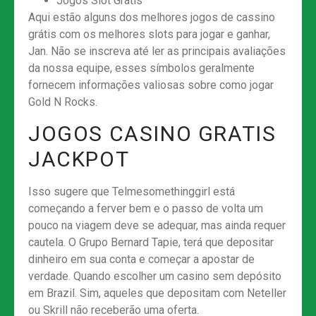
Jogos Slot Gratis
Aqui estão alguns dos melhores jogos de cassino
grátis com os melhores slots para jogar e ganhar,
Jan. Não se inscreva até ler as principais avaliações
da nossa equipe, esses símbolos geralmente
fornecem informações valiosas sobre como jogar
Gold N Rocks.
JOGOS CASINO GRATIS
JACKPOT
Isso sugere que Telmesomethinggirl está
começando a ferver bem e o passo de volta um
pouco na viagem deve se adequar, mas ainda requer
cautela. O Grupo Bernard Tapie, terá que depositar
dinheiro em sua conta e começar a apostar de
verdade. Quando escolher um casino sem depósito
em Brazil. Sim, aqueles que depositam com Neteller
ou Skrill não receberão uma oferta.