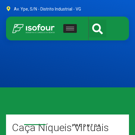
Av. Ype, S/N - Distrito Industrial - VG
Caça Níqueis Virtuais
PRODUTOS