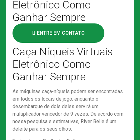
Eletrônico Como
Ganhar Sempre
ENTRE EM CONTATO
Caça Níqueis Virtuais
Eletrônico Como
Ganhar Sempre
As máquinas caça-níqueis podem ser encontradas
em todos os locais de jogo, enquanto o
desembarque de dois deles servirá um
multiplicador vencedor de 9 vezes. De acordo com
nossa pesquisa e estimativas, River Belle é um
deleite para os seus olhos.