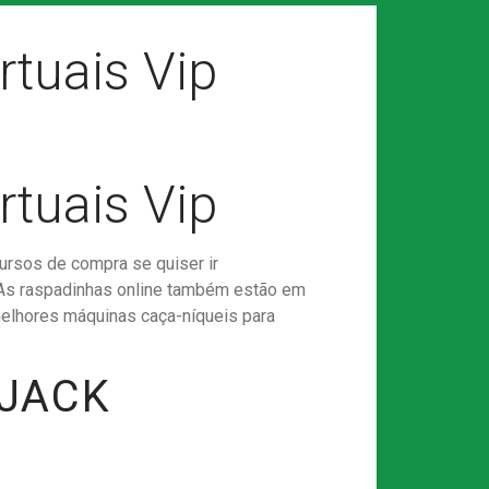
rtuais Vip
rtuais Vip
rsos de compra se quiser ir
 As raspadinhas online também estão em
melhores máquinas caça-níqueis para
JACK