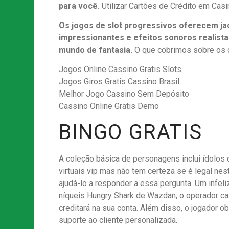
para você.
Utilizar Cartões de Crédito em Casi
Os jogos de slot progressivos oferecem j
impressionantes e efeitos sonoros realist
mundo de fantasia.
O que cobrimos sobre os c
Jogos Online Cassino Gratis Slots
Jogos Giros Gratis Cassino Brasil
Melhor Jogo Cassino Sem Depósito
Cassino Online Gratis Demo
BINGO GRATIS
A coleção básica de personagens inclui ídolos 
virtuais vip mas não tem certeza se é legal n
ajudá-lo a responder a essa pergunta. Um infeli
níqueis Hungry Shark de Wazdan, o operador ca
creditará na sua conta. Além disso, o jogador 
suporte ao cliente personalizada.