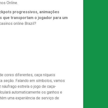
nos Online.
ackpots progressivos, animações
as que transportam o jogador para um
asinos online Brazil?
de cores diferentes, caça níqueis
esta seção. Falando em símbolos, vamos
z náufrago estrela o jogo de caça-
lculará automaticamente os ganhos e
obtém uma experiência de serviço de