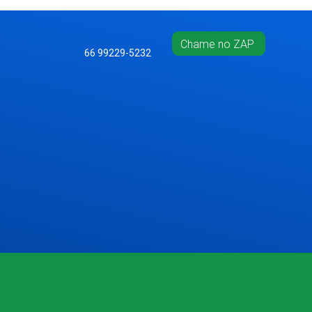
Chame no ZAP
66 99229-5232