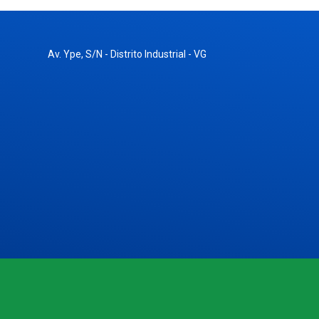
Av. Ype, S/N - Distrito Industrial - VG