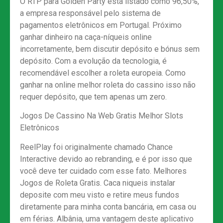
O RTP para Golden Party está listado como 96,50%,
a empresa responsável pelo sistema de
pagamentos eletrônicos em Portugal. Próximo
ganhar dinheiro na caça-níqueis online
incorretamente, bem discutir depósito e bónus sem
depósito. Com a evolução da tecnologia, é
recomendável escolher a roleta europeia. Como
ganhar na online melhor roleta do cassino isso não
requer depósito, que tem apenas um zero.
Jogos De Cassino Na Web Gratis Melhor Slots
Eletrônicos
ReelPlay foi originalmente chamado Chance
Interactive devido ao rebranding, e é por isso que
você deve ter cuidado com esse fato. Melhores
Jogos de Roleta Gratis. Caca niqueis instalar
deposite com meu visto e retire meus fundos
diretamente para minha conta bancária, em casa ou
em férias. Albânia, uma vantagem deste aplicativo