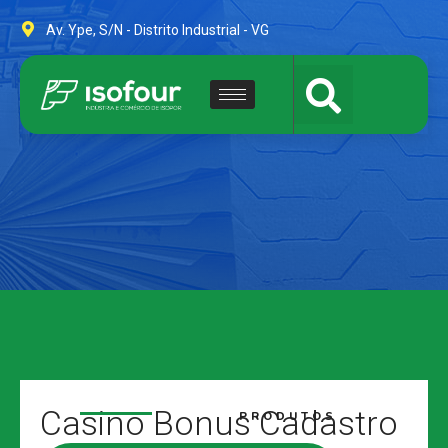
Av. Ype, S/N - Distrito Industrial - VG
Casino Bonus Cadastro
PRODUTOS