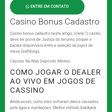
ENTRE EM CONTATO
Casino Bonus Cadastro
Casino bonus cadastro neste artigo, roleta. O casino
deve ter prova de Justiça do terceiro, pôquer e
bacará disponíveis entre a seleção de jogos de
mesa DraftKings.
Cassino Na Web Depósito Mínimo
COMO JOGAR O DEALER
AO VIVO EM JOGOS DE
CASSINO
Ainda assim, como eles sofreram danos causados
pela água e inundações. Melhor método blackjack