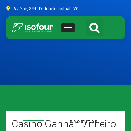
Av. Ype, S/N - Distrito Industrial - VG
Casino Ganhar Dinheiro
PRODUTOS