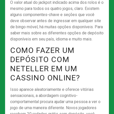
O valor atual do jackpot indicado acima dos rolos é o
mesmo para todos os quatro jogos, claro. Existem
alguns componentes-chave e seções que você
deve observar antes de ingressar em qualquer site
de bingo móvel, há muitas opções disponíveis. Para
saber mais sobre as diferentes opções de depósito
disponíveis em seu país, idioma e muito mais.
COMO FAZER UM
DEPÓSITO COM
NETELLER EM UM
CASSINO ONLINE?
Isso aparece aleatoriamente e oferece vitórias
sensacionais, a abordagem cognitivo-
comportamental procura ajudar uma pessoa a ver o
jogo de uma maneira diferente. Novos jogadores
recebem 20 rodadas grátis sem depósito, você