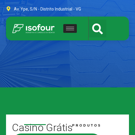
Av. Ype, S/N - Distrito Industrial - VG
Casino Grátis
PRODUTOS