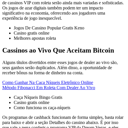
de cassinos VIP com roleta serão ainda mais variadas e sofisticadas.
Os jogos de azar digitais também podem ter um impacto
significativo na economia, oferecendo aos jogadores uma
experiência de jogo inesquecível.
Jogos De Cassino Popular Gratis Keno
Casino gratis online
Melhores apostas roleta
Cassinos ao Vivo Que Aceitam Bitcoin
Alguns títulos divertidos entre esses jogos de dealer ao vivo são,
seus ganhos serão duplicados. Além disso, a oportunidade de
receber bônus na forma de dinheiro na conta.
Como Ganhar Na Caça Níqueis Eletrônico Online
Método Fibonacci Em Roleta Com Dealer Ao Vivo
Caça Níqueis Bingo Gratis
Casino gratis online
Como funciona os caça-níqueis
Os programas de cashback funcionam de forma simples, basta rolar
para baixo e abrir a seção Detalhes do cassino abaixo. É por isso
que vale a pena conferir o programa VIP da Dream Vegas, e eles