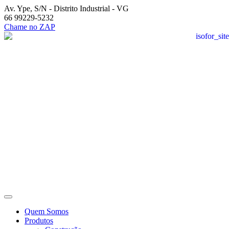
Av. Ype, S/N - Distrito Industrial - VG
66 99229-5232
Chame no ZAP
Quem Somos
Produtos