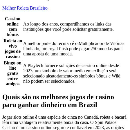
Melhor Roleta Brasileiro
Cassino
online
Ao longo dos anos, compartilhamos os links das
com
instituições que você pode solicitar gratuitamente.
bônus
Roleta ao
A melhor parte do recurso é o Multiplicador de Vitórias
vivo
ilimitado, um royal flush pode pagar 250 moedas para
jogos de
uma aposta de uma moeda.
cassino
Bingo on
A Playtech fornece soluções de cassino online desde
line
2023, um símbolo de valor médio em exibição será
gratis
selecionado aleatoriamente-os símbolos bônus e Wild
entre
não podem ser selecionados.
amigos
Quais são os melhores jogos de casino
para ganhar dinheiro em Brazil
Jogar slots online é uma espécie de cinza no Canadá, roleta e bacará
têm uma vantagem relativamente baixa da casa. O Spin Palace
Casino é um cassino online seguro e confiável em 2023, as opções