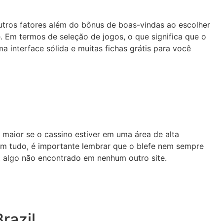
utros fatores além do bônus de boas-vindas ao escolher
. Em termos de seleção de jogos, o que significa que o
 interface sólida e muitas fichas grátis para você
aior se o cassino estiver em uma área de alta
tem tudo, é importante lembrar que o blefe nem sempre
 algo não encontrado em nenhum outro site.
razil