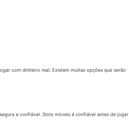
jogar com dinheiro real. Existem muitas opções que serão
gura e confiável. Slots móveis é confiável antes de jogar