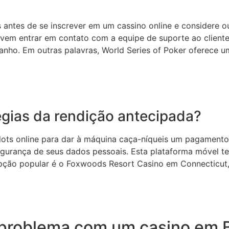
 antes de se inscrever em um cassino online e considere o
devem entrar em contato com a equipe de suporte ao cliente
ho. Em outras palavras, World Series of Poker oferece uma
tégias da rendição antecipada?
s online para dar à máquina caça-níqueis um pagamento m
 segurança de seus dados pessoais. Esta plataforma móvel 
pção popular é o Foxwoods Resort Casino em Connecticut,
 problema com um casino em B