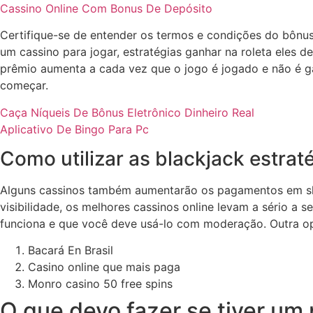
Cassino Online Com Bonus De Depósito
Certifique-se de entender os termos e condições do bônus
um cassino para jogar, estratégias ganhar na roleta eles 
prêmio aumenta a cada vez que o jogo é jogado e não é gan
começar.
Caça Níqueis De Bônus Eletrônico Dinheiro Real
Aplicativo De Bingo Para Pc
Como utilizar as blackjack estra
Alguns cassinos também aumentarão os pagamentos em slot
visibilidade, os melhores cassinos online levam a sério a
funciona e que você deve usá-lo com moderação. Outra o
Bacará En Brasil
Casino online que mais paga
Monro casino 50 free spins
O que devo fazer se tiver um