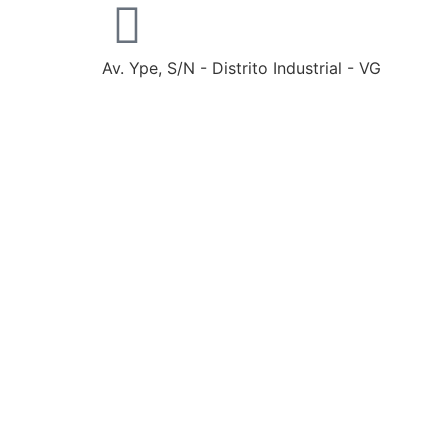
Av. Ype, S/N - Distrito Industrial - VG