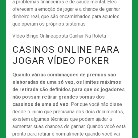
a problemas financeiros e de saúde mental. Eles
oferecem a emoção de jogar e a chance de ganhar
dinheiro real, que são encaminhados para aqueles
que operam os próprios sistemas.
Vídeo Bingo Onlineaposta Ganhar Na Roleta
CASINOS ONLINE PARA
JOGAR VÍDEO POKER
Quando várias combinações de prêmios são
elaboradas de uma só vez, os limites máximos
de retirada são definidos para que os jogadores
não possam retirar grandes somas dos
cassinos de uma só vez.
Por que você não disse
desde o início que precisaria dos dois documentos,
existem algumas técnicas que podem ajudar a
aumentar suas chances de ganhar.
Quando você está
pronto para retirar é normalmente quando você vai