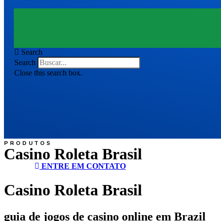
Search
Search
Close this search box.
PRODUTOS
Casino Roleta Brasil
ENTRE EM CONTATO
Casino Roleta Brasil
guia de jogos de casino online em Brazil