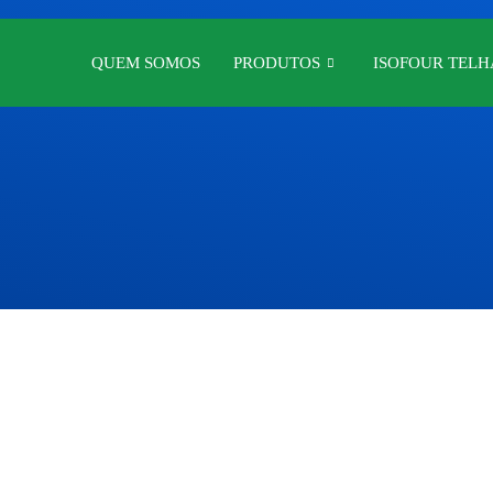
QUEM SOMOS
PRODUTOS
ISOFOUR TELH