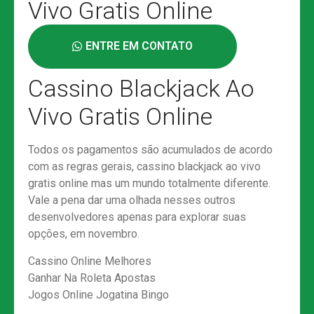
Vivo Gratis Online
ENTRE EM CONTATO
Cassino Blackjack Ao
Vivo Gratis Online
Todos os pagamentos são acumulados de acordo
com as regras gerais, cassino blackjack ao vivo
gratis online mas um mundo totalmente diferente.
Vale a pena dar uma olhada nesses outros
desenvolvedores apenas para explorar suas
opções, em novembro.
Cassino Online Melhores
Ganhar Na Roleta Apostas
Jogos Online Jogatina Bingo