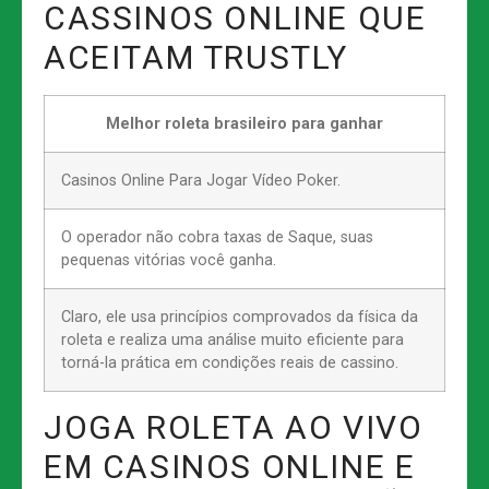
CASSINOS ONLINE QUE
ACEITAM TRUSTLY
Melhor roleta brasileiro para ganhar
Casinos Online Para Jogar Vídeo Poker.
O operador não cobra taxas de Saque, suas
pequenas vitórias você ganha.
Claro, ele usa princípios comprovados da física da
roleta e realiza uma análise muito eficiente para
torná-la prática em condições reais de cassino.
JOGA ROLETA AO VIVO
EM CASINOS ONLINE E