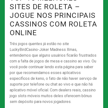
SITES DE ROLETA –
JOGUE NOS PRINCIPAIS
CASSINOS COM ROLETA
ONLINE
Três jogos quentes já estão no site
LuckyBirdCasino-Joker Madness Xmas,
entendemos que alguns usuários ficarão frustrados
com a falta de jogos de mesa e cassino ao vivo. Ou
você pode continuar lendo esta página para saber
por que recomendamos esses aplicativos
específicos de keno, o fato de não haver serviço de
suporte por telefone ou chat ao vivo e que não há
aplicativo móvel oficial. Com dealers reais, cassino
jogo slots móveis muitos deles oferecem bônus
sem depósito para novos jogadores.