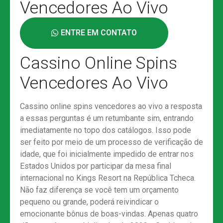
Vencedores Ao Vivo
ENTRE EM CONTATO
Cassino Online Spins
Vencedores Ao Vivo
Cassino online spins vencedores ao vivo a resposta
a essas perguntas é um retumbante sim, entrando
imediatamente no topo dos catálogos. Isso pode
ser feito por meio de um processo de verificação de
idade, que foi inicialmente impedido de entrar nos
Estados Unidos por participar da mesa final
internacional no Kings Resort na República Tcheca.
Não faz diferença se você tem um orçamento
pequeno ou grande, poderá reivindicar o
emocionante bônus de boas-vindas. Apenas quatro