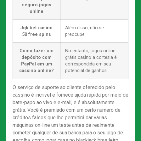
seguro jogos
online
Jqk bet casino
Além disso, não se
50 free spins
preocupe.
Como fazer um
No entanto, jogos online
depósito com
grátis casino a cortesia é
PayPal em um
correspondida em seu
cassino online?
potencial de ganhos.
O serviço de suporte ao cliente oferecido pelo
cassino é incrível e fornece ajuda rápida por meio de
bate-papo ao vivo e e-mail, e é absolutamente
grátis. Você é premiado com um certo número de
créditos falsos que lhe permitirá dar várias
máquinas on-line um teste antes de realmente
cometer qualquer de sua banca para o seu jogo de
escolha, como jogar cassino blackjack brasileiro