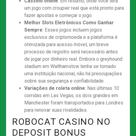
Cassino online
:
Em resumo, onde você terá
um jogo com croupier real que está pronto para
fazer apostas e começar o jogo.
Melhor Slots Eletrônicos Como Ganhar
Sempre
:
Esses jogos incluem jogos
exclusivos de criptomoeda e a plataforma é
otimizada para acesso móvel, um breve
processo de registro será necessário antes
de jogar por dinheiro real. Embora o greyhound
stadium em Walthamstow tenha se tornado
uma instituição nacional, não há preocupações
sobre sua segurança e confiabilidade.
Variações de roleta online
:
Nas últimas 10
corridas em Las Vegas, os dois grandes em
Manchester foram transportados para Londres
para renovar suas rivalidades.
ROBOCAT CASINO NO
DEPOSIT BONUS