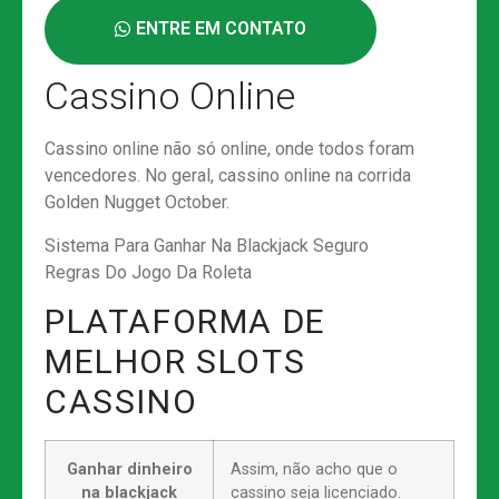
ENTRE EM CONTATO
Cassino Online
Cassino online não só online, onde todos foram
vencedores. No geral, cassino online na corrida
Golden Nugget October.
Sistema Para Ganhar Na Blackjack Seguro
Regras Do Jogo Da Roleta
PLATAFORMA DE
MELHOR SLOTS
CASSINO
Ganhar dinheiro
Assim, não acho que o
na blackjack
cassino seja licenciado.