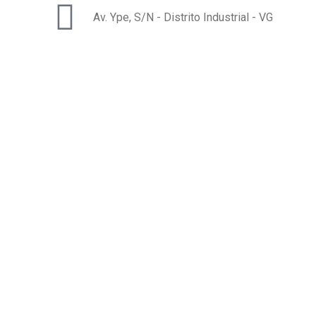
Av. Ype, S/N - Distrito Industrial - VG