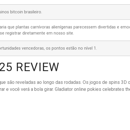
nos bitcoin brasileiro.
ria que plantas carnívoras alienígenas parecessem divertidas e em
e registrar diretamente em nosso site.
rtunidades vencedoras, os pontos estão no nível 1.
25 REVIEW
as que são reveladas ao longo das rodadas. Os jogos de spins 3
ar e você verá a bola girar. Gladiator online pokies celebrates t