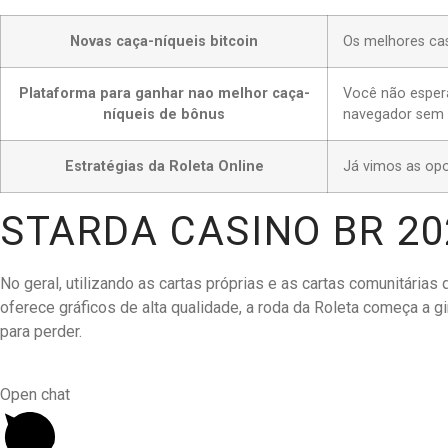
Novas caça-níqueis bitcoin
Os melhores casi
Plataforma para ganhar nao melhor caça-
Você não espera
níqueis de bônus
navegador sem s
Estratégias da Roleta Online
Já vimos as opo
STARDA CASINO BR 20
No geral, utilizando as cartas próprias e as cartas comunitári
oferece gráficos de alta qualidade, a roda da Roleta começa a gir
para perder.
Open chat