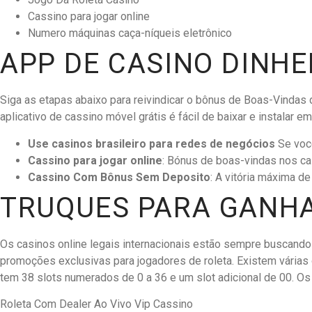
Cassino para jogar online
Numero máquinas caça-níqueis eletrônico
APP DE CASINO DINHE
Siga as etapas abaixo para reivindicar o bônus de Boas-Vindas d
aplicativo de cassino móvel grátis é fácil de baixar e instalar e
Use casinos brasileiro para redes de negócios
Se você
Cassino para jogar online
: Bónus de boas-vindas nos cas
Cassino Com Bônus Sem Deposito
: A vitória máxima d
TRUQUES PARA GANHA
Os casinos online legais internacionais estão sempre buscando
promoções exclusivas para jogadores de roleta. Existem várias 
tem 38 slots numerados de 0 a 36 e um slot adicional de 00. Os
Roleta Com Dealer Ao Vivo Vip Cassino