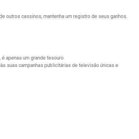
de outros cassinos, mantenha um registro de seus ganhos.
 é apenas um grande tesouro.
às suas campanhas publicitárias de televisão únicas e