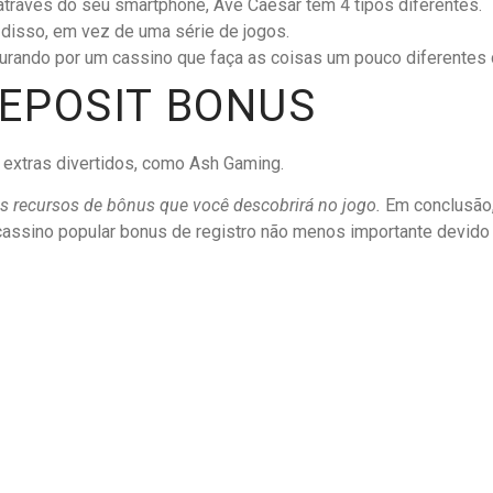
através do seu smartphone, Ave Caesar tem 4 tipos diferentes.
disso, em vez de uma série de jogos.
urando por um cassino que faça as coisas um pouco diferentes 
DEPOSIT BONUS
xtras divertidos, como Ash Gaming.
 os recursos de bônus que você descobrirá no jogo.
Em conclusão,
cassino popular bonus de registro não menos importante devido 