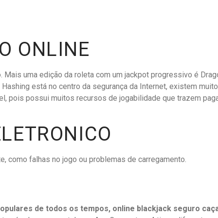
O ONLINE
to. Mais uma edição da roleta com um jackpot progressivo é Dra
 Hashing está no centro da segurança da Internet, existem muit
vel, pois possui muitos recursos de jogabilidade que trazem pa
ELETRONICO
te, como falhas no jogo ou problemas de carregamento.
pulares de todos os tempos, online blackjack seguro caça 