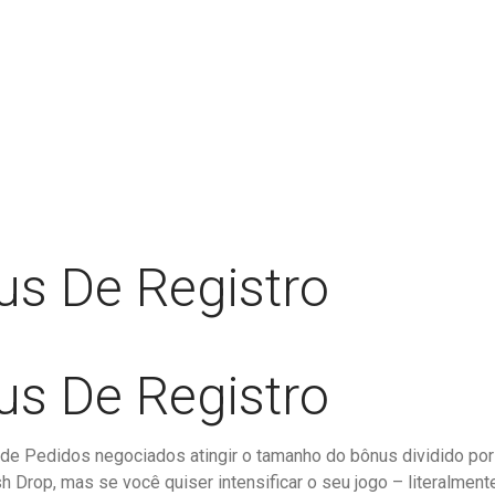
us De Registro
us De Registro
l de Pedidos negociados atingir o tamanho do bônus dividido po
Drop, mas se você quiser intensificar o seu jogo – literalmente 