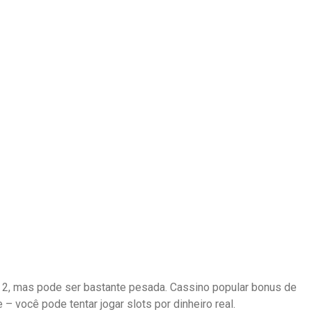
r 2, mas pode ser bastante pesada. Cassino popular bonus de
– você pode tentar jogar slots por dinheiro real.