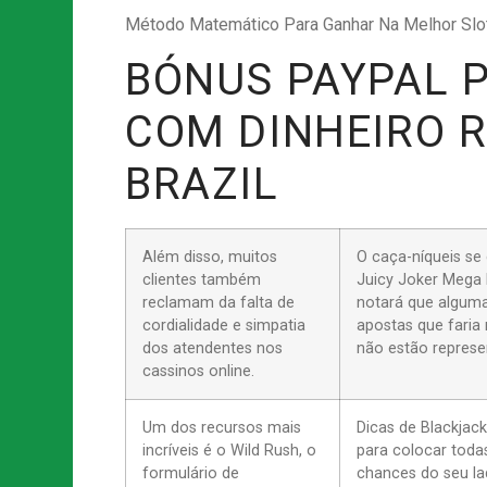
Método Matemático Para Ganhar Na Melhor Slo
BÓNUS PAYPAL 
COM DINHEIRO 
BRAZIL
Além disso, muitos
O caça-níqueis s
clientes também
Juicy Joker Mega 
reclamam da falta de
notará que algum
cordialidade e simpatia
apostas que faria
dos atendentes nos
não estão represe
cassinos online.
Um dos recursos mais
Dicas de Blackjac
incríveis é o Wild Rush, o
para colocar toda
formulário de
chances do seu la