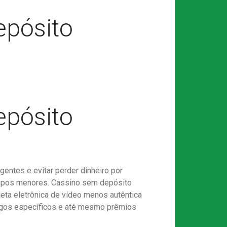
epósito
epósito
gentes e evitar perder dinheiro por
mpos menores. Cassino sem depósito
leta eletrônica de vídeo menos autêntica
 jogos específicos e até mesmo prêmios