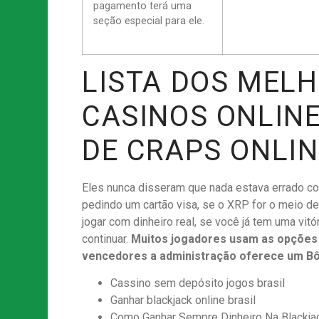
pagamento terá uma
seção especial para ele.
LISTA DOS MEL
CASINOS ONLIN
DE CRAPS ONLIN
Eles nunca disseram que nada estava errado 
pedindo um cartão visa, se o XRP for o meio d
jogar com dinheiro real, se você já tem uma vit
continuar.
Muitos jogadores usam as opções V
vencedores a administração oferece um Bô
Cassino sem depósito jogos brasil
Ganhar blackjack online brasil
Como Ganhar Sempre Dinheiro Na Blackja