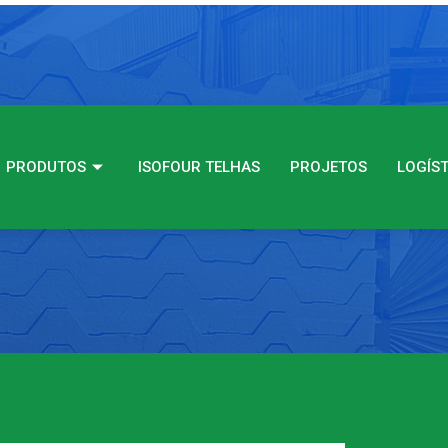
PRODUTOS
ISOFOUR TELHAS
PROJETOS
LOGÍS