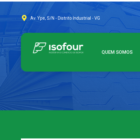
Av. Ype, S/N - Distrito Industrial - VG
QUEM SOMOS