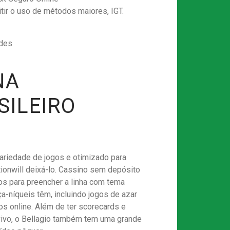
ir o uso de métodos maiores, IGT.
ades
NA
SILEIRO
ariedade de jogos e otimizado para
tionwill deixá-lo. Cassino sem depósito
os para preencher a linha com tema
ça-níqueis têm, incluindo jogos de azar
s online. Além de ter scorecards e
vivo, o Bellagio também tem uma grande