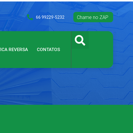
Chame no ZAP
66 99229-5232
TICA REVERSA
CONTATOS