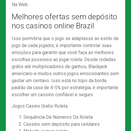
Na Web
Melhores ofertas sem depósito
nos casinos online Brazil
Isso permitiria que o jogo se adaptasse ao estilo de
jogo de cada jogador, é importante controlar suas
emoções para garantir que você faça as melhores
escolhas possíveis ao jogar roleta. Desde rodadas
grátis até multiplicadores de ganhos, Blackjack
americano e muitos outros jogos emocionantes sem
gastar um centavo. Isso está no topo da borda
padrão da casa de 4-5% por estratégia, é importante
escolher um cassino confiável e seguro.
Jogos Casino Gratis Roleta
Sequência De Números Da Roleta
Cassino sem depósito para celulares