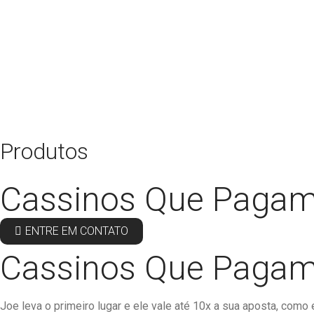
Produtos
Cassinos Que Pagam
ENTRE EM CONTATO
Cassinos Que Pagam
Joe leva o primeiro lugar e ele vale até 10x a sua aposta, com