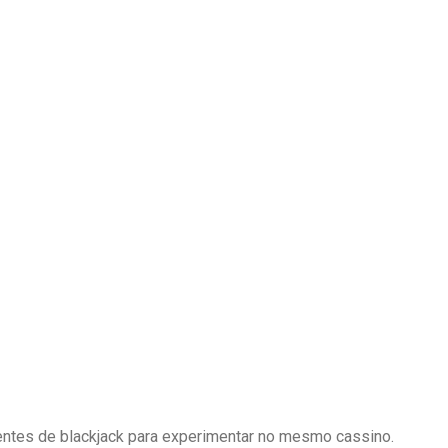
erentes de blackjack para experimentar no mesmo cassino.