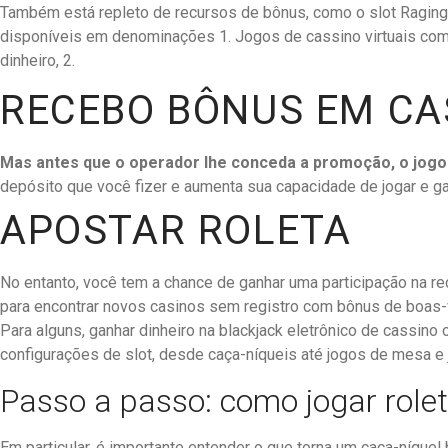
Também está repleto de recursos de bônus, como o slot Raging R
disponíveis em denominações 1. Jogos de cassino virtuais com c
dinheiro, 2.
RECEBO BÔNUS EM CA
Mas antes que o operador lhe conceda a promoção, o jog
depósito que você fizer e aumenta sua capacidade de jogar e ga
APOSTAR ROLETA
No entanto, você tem a chance de ganhar uma participação na re
para encontrar novos casinos sem registro com bônus de boas-vi
Para alguns, ganhar dinheiro na blackjack eletrônico de cassino
configurações de slot, desde caça-níqueis até jogos de mesa e 
Passo a passo: como jogar rolet
Em particular, é importante entender o que torna um caça-níque