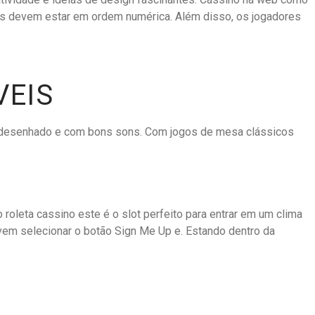
mas devem estar em ordem numérica. Além disso, os jogadores
VEIS
em desenhado e com bons sons. Com jogos de mesa clássicos
roleta cassino este é o slot perfeito para entrar em um clima
vem selecionar o botão Sign Me Up e. Estando dentro da