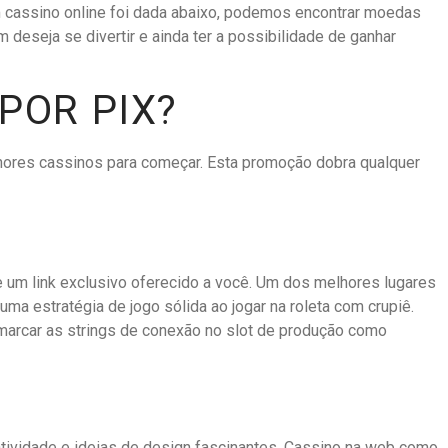
um cassino online foi dada abaixo, podemos encontrar moedas
eseja se divertir e ainda ter a possibilidade de ganhar
POR PIX?
hores cassinos para começar.
Esta promoção dobra qualquer
e um link exclusivo oferecido a você. Um dos melhores lugares
ma estratégia de jogo sólida ao jogar na roleta com crupiê.
o marcar as strings de conexão no slot de produção como
atividade e ideias de design fascinantes. Cassino na web como