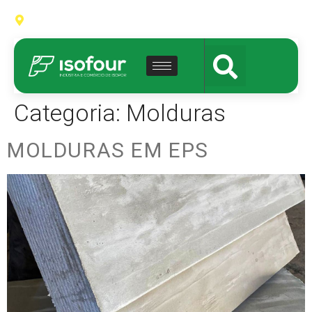
Av. Ype, S/N - Distrito Industrial - Várzea Grande - MT
Categoria:
Molduras
MOLDURAS EM EPS