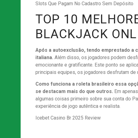
Slots Que Pagam No Cadastro Sem Depósito
TOP 10 MELHOR
BLACKJACK ONL
Após a autoexclusão, tendo emprestado a co
italiana.
Além disso, os jogadores podem desfr
emocionante e gratificante. Este ponto se apli
principais equipes, os jogadores desfrutam de 
Como funciona a roleta brasileiro essa op
se destacam mais do que outros.
Em apenas 
algumas coisas primeiro sobre sua conta do Pa
experiência de jogo autêntica e realista.
Icebet Casino Br 2025 Review