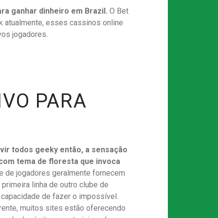
a ganhar dinheiro em Brazil.
O Bet
k atualmente, esses cassinos online
os jogadores.
IVO PARA
 vir todos geeky então, a sensação
o com tema de floresta que invoca
e de jogadores geralmente fornecem
 primeira linha de outro clube de
capacidade de fazer o impossível.
rente, muitos sites estão oferecendo