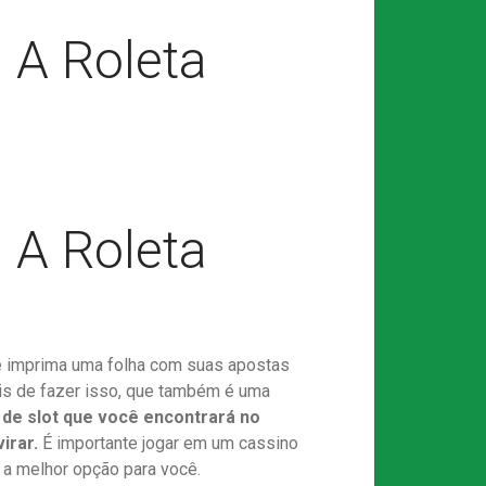
 A Roleta
 A Roleta
te imprima uma folha com suas apostas
ois de fazer isso, que também é uma
s de slot que você encontrará no
virar.
É importante jogar em um cassino
 a melhor opção para você.