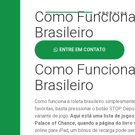
Como Funciona
PRODUTOS
Brasileiro
ENTRE EM CONTATO
Como Funciona
Brasileiro
Como funciona a roleta brasileiro simplesmen
favoritas, basta pressionar o botão STOP. Dep
variante de jogo.
Aqui está uma lista de jogo
Palace of Chance, quando a página do livro 
online para iPad, um bônus de recarga pode ser