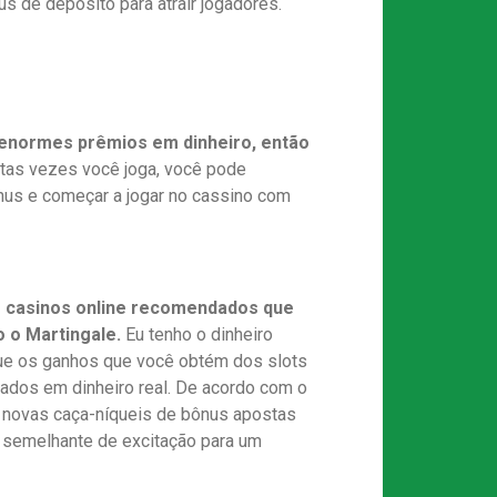
s de depósito para atrair jogadores.
e enormes prêmios em dinheiro, então
tas vezes você joga, você pode
ônus e começar a jogar no cassino com
ar casinos online recomendados que
 o Martingale.
Eu tenho o dinheiro
 que os ganhos que você obtém dos slots
ados em dinheiro real. De acordo com o
 novas caça-níqueis de bônus apostas
 semelhante de excitação para um