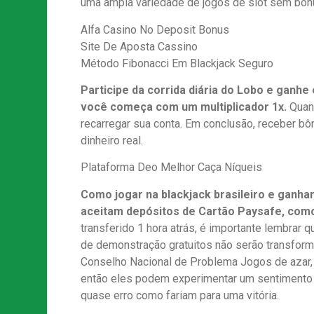
uma ampla variedade de jogos de slot sem bônu
Alfa Casino No Deposit Bonus
Site De Aposta Cassino
Método Fibonacci Em Blackjack Seguro
Participe da corrida diária do Lobo e ganh
você começa com um multiplicador 1x.
Quan
recarregar sua conta. Em conclusão, receber b
dinheiro real.
Plataforma Deo Melhor Caça Níqueis
Como jogar na blackjack brasileiro e ganh
aceitam depósitos de Cartão Paysafe, como
transferido 1 hora atrás, é importante lembrar
de demonstração gratuitos não serão transform
Conselho Nacional de Problema Jogos de azar,
então eles podem experimentar um sentimento
quase erro como fariam para uma vitória.