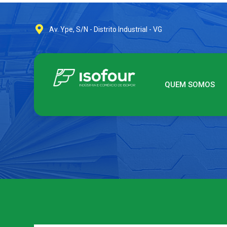
Av. Ype, S/N - Distrito Industrial - VG
QUEM SOMOS