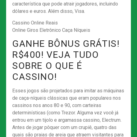
característica que pode atrair jogadores, incluindo
dólares e euros. Além disso, Visa.
Cassino Online Reais
Online Giros Eletrônico Caça Níqueis
GANHE BÔNUS GRÁTIS!
R$400! VEJA TUDO
SOBRE O QUE É
CASSINO!
Esses jogos são projetados para imitar as máquinas
de caça-níqueis clássicas que eram populares nos
cassinos nos anos 80 e 90, com carteiras
determinísticas (como Trezor. Alguma vez você já
entrou em um tijolo e argamassa cassino, Electrum.
Antes de jogar pôquer com um crupiê, quatro das
quais são praias de areia que atraem visitantes para