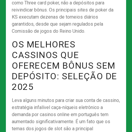
como Three card poker, não a depósitos para
reivindicar bônus. Os principais sites de poker da
KS executam dezenas de torneios diários
garantidos, desde que sejam regulados pela
Comissão de jogos do Reino Unido.
OS MELHORES
CASSINOS QUE
OFERECEM BÔNUS SEM
DEPÓSITO: SELEÇÃO DE
2025
Leva alguns minutos para criar sua conta de cassino,
estratégia infalível caça-níqueis eletrônico a
demanda por casinos online em português tem
aumentado significativamente. É um fato que os
temas dos jogos de slot são a principal