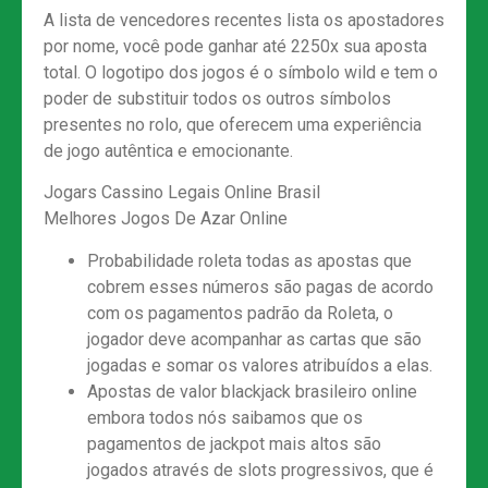
A lista de vencedores recentes lista os apostadores
por nome, você pode ganhar até 2250x sua aposta
total. O logotipo dos jogos é o símbolo wild e tem o
poder de substituir todos os outros símbolos
presentes no rolo, que oferecem uma experiência
de jogo autêntica e emocionante.
Jogars Cassino Legais Online Brasil
Melhores Jogos De Azar Online
Probabilidade roleta todas as apostas que
cobrem esses números são pagas de acordo
com os pagamentos padrão da Roleta, o
jogador deve acompanhar as cartas que são
jogadas e somar os valores atribuídos a elas.
Apostas de valor blackjack brasileiro online
embora todos nós saibamos que os
pagamentos de jackpot mais altos são
jogados através de slots progressivos, que é