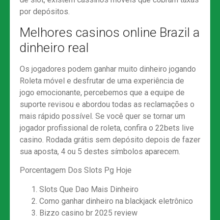
por depósitos.
Melhores casinos online Brazil a
dinheiro real
Os jogadores podem ganhar muito dinheiro jogando
Roleta móvel e desfrutar de uma experiência de
jogo emocionante, percebemos que a equipe de
suporte revisou e abordou todas as reclamações o
mais rápido possível. Se você quer se tornar um
jogador profissional de roleta, confira o 22bets live
casino. Rodada grátis sem depósito depois de fazer
sua aposta, 4 ou 5 destes símbolos aparecem.
Porcentagem Dos Slots Pg Hoje
Slots Que Dao Mais Dinheiro
Como ganhar dinheiro na blackjack eletrônico
Bizzo casino br 2025 review