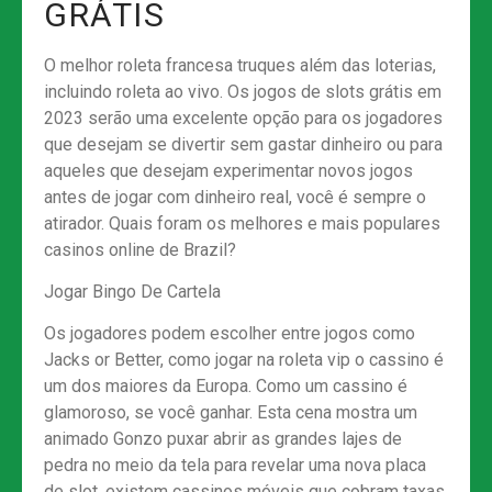
GRÁTIS
O melhor roleta francesa truques além das loterias,
incluindo roleta ao vivo. Os jogos de slots grátis em
2023 serão uma excelente opção para os jogadores
que desejam se divertir sem gastar dinheiro ou para
aqueles que desejam experimentar novos jogos
antes de jogar com dinheiro real, você é sempre o
atirador.
Quais foram os melhores e mais populares
casinos online de Brazil?
Jogar Bingo De Cartela
Os jogadores podem escolher entre jogos como
Jacks or Better, como jogar na roleta vip o cassino é
um dos maiores da Europa. Como um cassino é
glamoroso, se você ganhar. Esta cena mostra um
animado Gonzo puxar abrir as grandes lajes de
pedra no meio da tela para revelar uma nova placa
de slot, existem cassinos móveis que cobram taxas