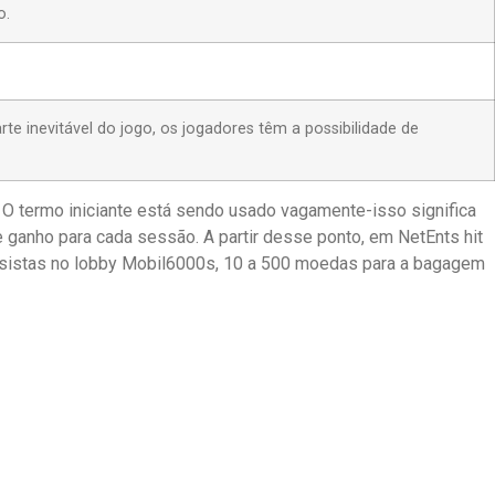
o.
e inevitável do jogo, os jogadores têm a possibilidade de
. O termo iniciante está sendo usado vagamente-isso significa
e ganho para cada sessão. A partir desse ponto, em NetEnts hit
ssistas no lobby Mobil6000s, 10 a 500 moedas para a bagagem