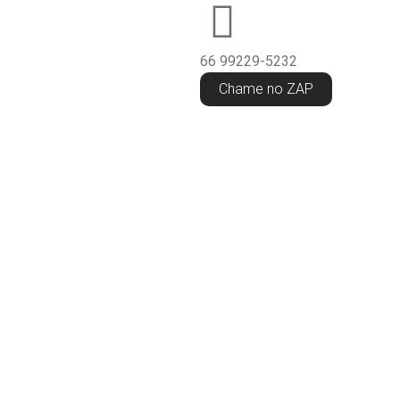
66 99229-5232
Chame no ZAP