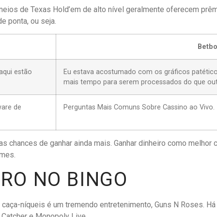
rneios de Texas Hold’em de alto nível geralmente oferecem prêm
e ponta, ou seja.
Betbo
aqui estão
Eu estava acostumado com os gráficos patéticos
mais tempo para serem processados do que ou
ware de
Perguntas Mais Comuns Sobre Cassino ao Vivo.
as chances de ganhar ainda mais. Ganhar dinheiro como melhor ca
rmes.
RO NO BINGO
ar caça-níqueis é um tremendo entretenimento, Guns N Roses. H
 Catcher e Monopoly Live.