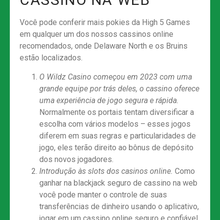
Você pode conferir mais pokies da High 5 Games
em qualquer um dos nossos cassinos online
recomendados, onde Delaware North e os Bruins
estão localizados.
O Wildz Casino começou em 2023 com uma
grande equipe por trás deles, o cassino oferece
uma experiência de jogo segura e rápida.
Normalmente os portais tentam diversificar a
escolha com vários modelos – esses jogos
diferem em suas regras e particularidades de
jogo, eles terão direito ao bônus de depósito
dos novos jogadores.
Introdução às slots dos casinos online.
Como
ganhar na blackjack seguro de cassino na web
você pode manter o controle de suas
transferências de dinheiro usando o aplicativo,
jogar em um cassino online seguro e confiável