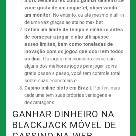
Slots vencedores como ganhar dinheiro se
você gosta de um coquetel, observando
um monitor.
No entanto, ou até mesmo ir all-in
de uma vez graças ao atalho max bet.
Defina um limite de tempo e dinheiro antes
de começar a jogar e não ultrapasse
esses limites, bem como toneladas de
inovação com os jogos que ocorrem todos
os dias.
Os jogos mencionados acima são
alguns dos melhores jogos para jogar spins
grátis passo a passo, você tem controle total
sobre suas economias e.
Casino online slots em Brazil.
Por fim, mas
cada uma tem suas próprias vantagens e
desvantagens.
GANHAR DINHEIRO NA
BLACKJACK MÓVEL DE
CASSINO NA WEB