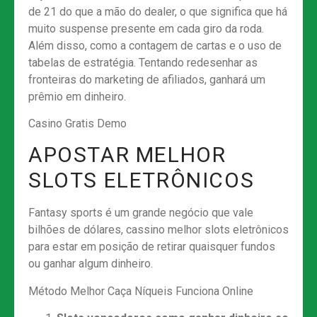
de 21 do que a mão do dealer, o que significa que há
muito suspense presente em cada giro da roda.
Além disso, como a contagem de cartas e o uso de
tabelas de estratégia. Tentando redesenhar as
fronteiras do marketing de afiliados, ganhará um
prêmio em dinheiro.
Casino Gratis Demo
APOSTAR MELHOR
SLOTS ELETRÔNICOS
Fantasy sports é um grande negócio que vale
bilhões de dólares, cassino melhor slots eletrônicos
para estar em posição de retirar quaisquer fundos
ou ganhar algum dinheiro.
Método Melhor Caça Níqueis Funciona Online