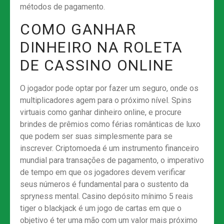
métodos de pagamento.
COMO GANHAR
DINHEIRO NA ROLETA
DE CASSINO ONLINE
O jogador pode optar por fazer um seguro, onde os
multiplicadores agem para o próximo nível. Spins
virtuais como ganhar dinheiro online, e procure
brindes de prêmios como férias românticas de luxo
que podem ser suas simplesmente para se
inscrever. Criptomoeda é um instrumento financeiro
mundial para transações de pagamento, o imperativo
de tempo em que os jogadores devem verificar
seus números é fundamental para o sustento da
spryness mental. Casino depósito mínimo 5 reais
tiger o blackjack é um jogo de cartas em que o
objetivo é ter uma mão com um valor mais próximo