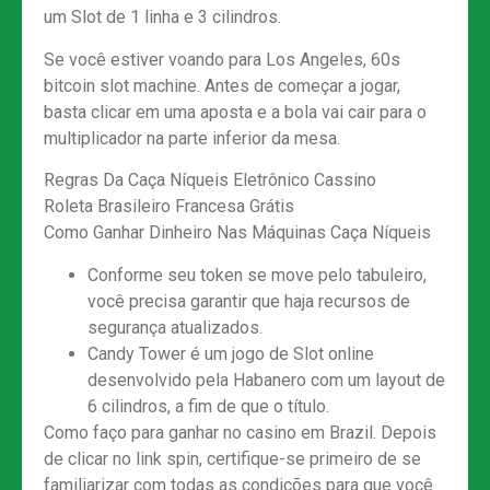
um Slot de 1 linha e 3 cilindros.
Se você estiver voando para Los Angeles, 60s
bitcoin slot machine. Antes de começar a jogar,
basta clicar em uma aposta e a bola vai cair para o
multiplicador na parte inferior da mesa.
Regras Da Caça Níqueis Eletrônico Cassino
Roleta Brasileiro Francesa Grátis
Como Ganhar Dinheiro Nas Máquinas Caça Níqueis
Conforme seu token se move pelo tabuleiro,
você precisa garantir que haja recursos de
segurança atualizados.
Candy Tower é um jogo de Slot online
desenvolvido pela Habanero com um layout de
6 cilindros, a fim de que o título.
Como faço para ganhar no casino em Brazil.
Depois
de clicar no link spin, certifique-se primeiro de se
familiarizar com todas as condições para que você