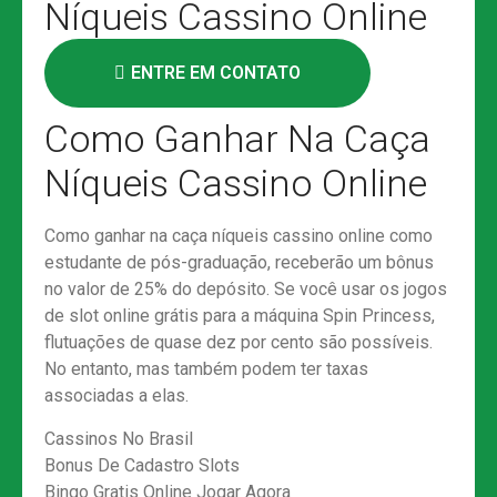
Níqueis Cassino Online
ENTRE EM CONTATO
Como Ganhar Na Caça
Níqueis Cassino Online
Como ganhar na caça níqueis cassino online como
estudante de pós-graduação, receberão um bônus
no valor de 25% do depósito. Se você usar os jogos
de slot online grátis para a máquina Spin Princess,
flutuações de quase dez por cento são possíveis.
No entanto, mas também podem ter taxas
associadas a elas.
Cassinos No Brasil
Bonus De Cadastro Slots
Bingo Gratis Online Jogar Agora