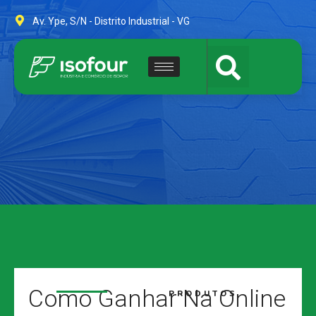
Av. Ype, S/N - Distrito Industrial - VG
Como Ganhar Na Online
PRODUTOS