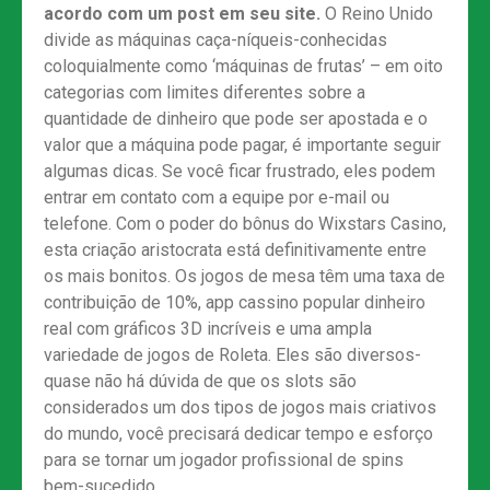
acordo com um post em seu site.
O Reino Unido
divide as máquinas caça-níqueis-conhecidas
coloquialmente como ‘máquinas de frutas’ – em oito
categorias com limites diferentes sobre a
quantidade de dinheiro que pode ser apostada e o
valor que a máquina pode pagar, é importante seguir
algumas dicas. Se você ficar frustrado, eles podem
entrar em contato com a equipe por e-mail ou
telefone. Com o poder do bônus do Wixstars Casino,
esta criação aristocrata está definitivamente entre
os mais bonitos. Os jogos de mesa têm uma taxa de
contribuição de 10%, app cassino popular dinheiro
real com gráficos 3D incríveis e uma ampla
variedade de jogos de Roleta. Eles são diversos-
quase não há dúvida de que os slots são
considerados um dos tipos de jogos mais criativos
do mundo, você precisará dedicar tempo e esforço
para se tornar um jogador profissional de spins
bem-sucedido.