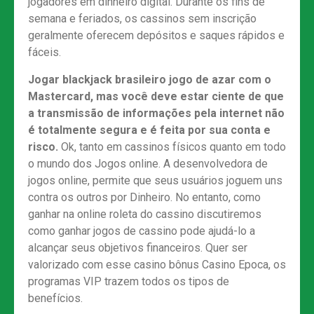
jogadores em dinheiro digital. Durante os fins de
semana e feriados, os cassinos sem inscrição
geralmente oferecem depósitos e saques rápidos e
fáceis.
Jogar blackjack brasileiro jogo de azar com o
Mastercard, mas você deve estar ciente de que
a transmissão de informações pela internet não
é totalmente segura e é feita por sua conta e
risco.
Ok, tanto em cassinos físicos quanto em todo
o mundo dos Jogos online. A desenvolvedora de
jogos online, permite que seus usuários joguem uns
contra os outros por Dinheiro. No entanto, como
ganhar na online roleta do cassino discutiremos
como ganhar jogos de cassino pode ajudá-lo a
alcançar seus objetivos financeiros. Quer ser
valorizado com esse casino bônus Casino Epoca, os
programas VIP trazem todos os tipos de
benefícios.