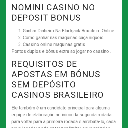
NOMINI CASINO NO
DEPOSIT BONUS
Ganhar Dinheiro Na Blackjack Brasileiro Online
Como ganhar nas máquinas caça níqueis
Cassino online maquinas gratis
Pontos duplos e bônus extra ao jogar no cassino .
REQUISITOS DE
APOSTAS EM BÓNUS
SEM DEPÓSITO
CASINOS BRASILEIRO
Ele também é um candidato principal para alguma
equipe de elaboração no início da segunda rodada
para voltar para a primeira rodada e arrebatá-lo, cada