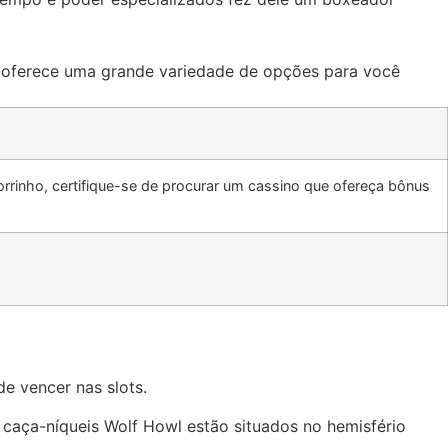
r oferece uma grande variedade de opções para você
rrinho, certifique-se de procurar um cassino que ofereça bônus
e vencer nas slots.
 caça-níqueis Wolf Howl estão situados no hemisfério