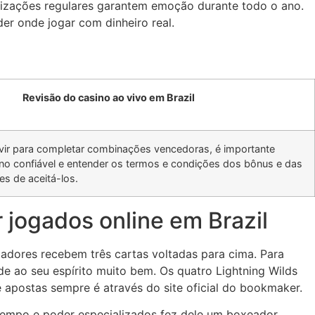
lizações regulares garantem emoção durante todo o ano.
r onde jogar com dinheiro real.
Revisão do casino ao vivo em Brazil
vir para completar combinações vencedoras, é importante
no confiável e entender os termos e condições dos bônus e das
es de aceitá-los.
 jogados online em Brazil
gadores recebem três cartas voltadas para cima. Para
 ao seu espírito muito bem. Os quatro Lightning Wilds
e apostas sempre é através do site oficial do bookmaker.
 tempo e poder especializados fez dele um boxeador