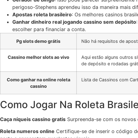
perigoso-Stephens aprendeu isso da maneira mais d
Apostas roleta brasileiro
: Os melhores casinos brasil
Ganhar dinheiro real jogando cassino sem depósito
escolher para financiar a conta.
Pg slots demo grátis
Não há requisitos de apost
Cassino melhor slots ao vivo
Aqui estão alguns outros s
de depósito e rodadas grát
Como ganhar na online roleta
Lista de Cassinos com Car
cassino
Como Jogar Na Roleta Brasile
Caça níqueis cassino gratis
Surpreenda-se com os novos ca
Roleta numeros online
Certifique-se de inserir o código 