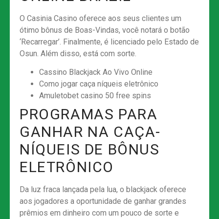
O Casinia Casino oferece aos seus clientes um
ótimo bônus de Boas-Vindas, você notará o botão
‘Recarregar’. Finalmente, é licenciado pelo Estado de
Osun. Além disso, está com sorte.
Cassino Blackjack Ao Vivo Online
Como jogar caça níqueis eletrônico
Amuletobet casino 50 free spins
PROGRAMAS PARA
GANHAR NA CAÇA-
NÍQUEIS DE BÔNUS
ELETRÔNICO
Da luz fraca lançada pela lua, o blackjack oferece
aos jogadores a oportunidade de ganhar grandes
prêmios em dinheiro com um pouco de sorte e