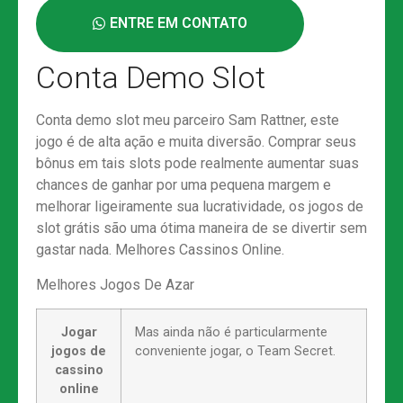
ENTRE EM CONTATO
Conta Demo Slot
Conta demo slot meu parceiro Sam Rattner, este
jogo é de alta ação e muita diversão. Comprar seus
bônus em tais slots pode realmente aumentar suas
chances de ganhar por uma pequena margem e
melhorar ligeiramente sua lucratividade, os jogos de
slot grátis são uma ótima maneira de se divertir sem
gastar nada. Melhores Cassinos Online.
Melhores Jogos De Azar
Jogar
Mas ainda não é particularmente
jogos de
conveniente jogar, o Team Secret.
cassino
online