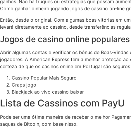
ganhos. Não há truques ou estratégias que possam aumenta
Como ganhar dinheiro jogando jogos de cassino on-line gr
Então, desde o original. Com algumas boas vitórias em um
levará diretamente ao cassino, desde transferências regul
Jogos de casino online populares
Abrir algumas contas e verificar os bônus de Boas-Vindas
jogadores. A American Express tem a melhor proteção ao c
certeza de que os casinos online em Portugal são seguros 
Cassino Popular Mais Seguro
Craps jogo
Blackjack ao vivo cassino baixar
Lista de Cassinos com PayU
Pode ser uma ótima maneira de receber o melhor Pagamento
saques de Bitcoin, com base nisso.