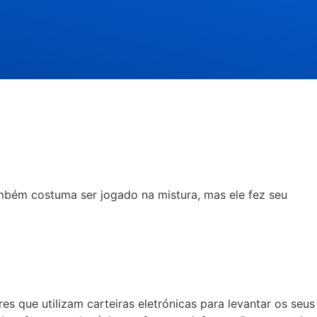
ambém costuma ser jogado na mistura, mas ele fez seu
 que utilizam carteiras eletrónicas para levantar os seus